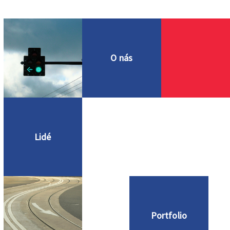
O nás
Lidé
Portfolio