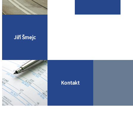
Jiří Šmejc
Kontakt