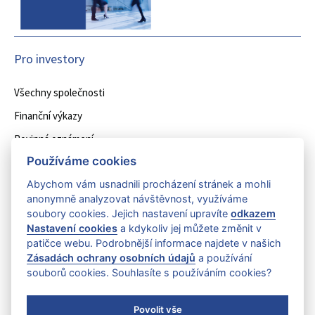
Pro investory
Všechny společnosti
Finanční výkazy
Povinná oznámení
Používáme cookies
Další oznámení
Abychom vám usnadnili procházení stránek a mohli
Struktura skupiny
anonymně analyzovat návštěvnost, využíváme
soubory cookies. Jejich nastavení upravíte
odkazem
Oznámení
Nastavení cookies
a kdykoliv jej můžete změnit v
patičce webu. Podrobnější informace najdete v našich
EMMA Capital navyšuje svůj podíl ve společnosti Entain CEE
Zásadách ochrany osobních údajů
a používání
souborů cookies. Souhlasíte s používáním cookies?
Tiskové zprávy
Povolit vše