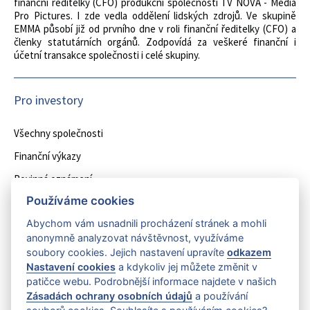
finanční ředitelky (CFO) produkční společnosti TV NOVA - Media
Pro Pictures. I zde vedla oddělení lidských zdrojů. Ve skupině
EMMA působí již od prvního dne v roli finanční ředitelky (CFO) a
členky statutárních orgánů. Zodpovídá za veškeré finanční i
účetní transakce společnosti i celé skupiny.
Pro investory
Všechny společnosti
Finanční výkazy
Povinná oznámení
Používáme cookies
Další oznámení
Abychom vám usnadnili procházení stránek a mohli
Struktura skupiny
anonymně analyzovat návštěvnost, využíváme
soubory cookies. Jejich nastavení upravíte
odkazem
Oznámení
Nastavení cookies
a kdykoliv jej můžete změnit v
patičce webu. Podrobnější informace najdete v našich
EMMA Capital navyšuje svůj podíl ve společnosti Entain CEE
Zásadách ochrany osobních údajů
a používání